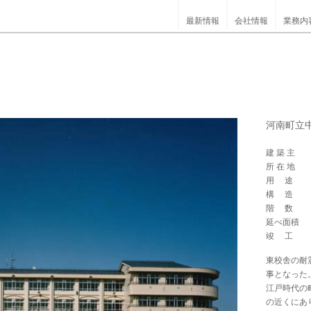
最新情報
会社情報
業務内
河南町立
建 築 主
所 在 地
用 途
構 造
階 数
延べ面積
竣 工
東校舎の耐
事となった
江戸時代の
の近くにあ