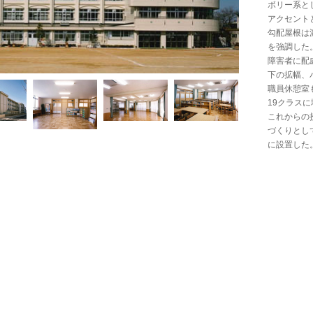
ボリー系と
アクセント
勾配屋根は
を強調した
障害者に配
下の拡幅、
職員休憩室
19クラス
これからの
づくりとし
に設置した