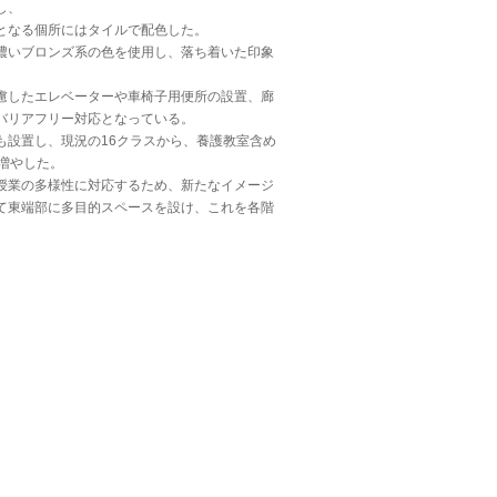
し、
となる個所にはタイルで配色した。
濃いブロンズ系の色を使用し、落ち着いた印象
。
慮したエレベーターや車椅子用便所の設置、廊
バリアフリー対応となっている。
も設置し、現況の16クラスから、養護教室含め
に増やした。
授業の多様性に対応するため、新たなイメージ
て東端部に多目的スペースを設け、これを各階
。