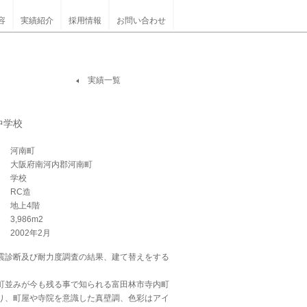
容
実績紹介
採用情報
お問い合わせ
実績一覧
中学校
河南町
大阪府南河内郡河南町
学校
RC造
地上4階
3,986m2
2002年2月
震診断及び耐力度調査の結果、建て替えをする
。
町並みが今も残る事で知られる富田林市寺内町
り、町屋や寺院を意識した真壁調、色彩はアイ