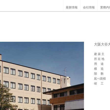
最新情報
会社情報
業務内
大阪大谷
建 築 主
所 在 地
用 途
構 造
階 数
延べ面積
竣 工