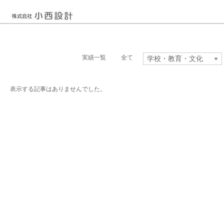
実績一覧
全て
学校・教育・文化
庁舎・オフィス
学校・教育・文化
研修・研究
スポーツ
医療・福祉
ホテル・商業
住宅
生産・物流
文化
環境
耐震改修
リニューアル
表示する記事はありませんでした。