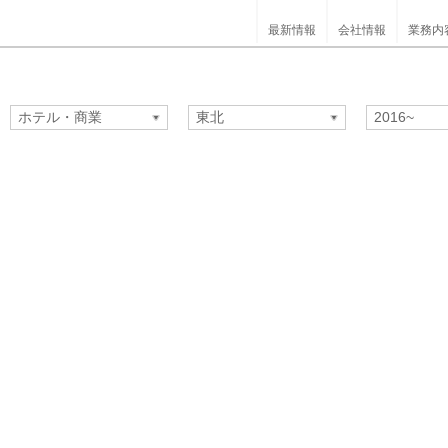
最新情報
会社情報
業務内
ホテル・商業
東北
2016~
庁舎・オフィス
学校・教育・文化
研修・研究
スポーツ
医療・福祉
ホテル・商業
住宅
生産・物流
文化
環境
耐震改修
リニューアル
東北
関東
中部
関西
中国
四国
九州・沖縄
～1995
1996～2000
2001～2005
2006～2010
2011～2015
2016~